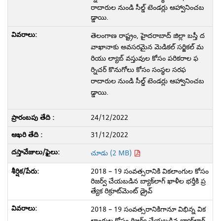
రాదారుల నుండి సీల్డ్ టెండర్లు ఆహ్వానించబ
డ్డాయి.
తెలంగాణ రాష్ట్రం, హైదరాబాద్ జిల్లా బస్తీ ద
వాఖానాకు అవసరమైన మెడికల్ సర్జికల్ మ
రియు ల్యాబ్ వస్తువుల కోసం పరికరాల ఫ
ర్నిచర్ కొనుగోలు కోసం సంస్థల సరఫ
రాదారుల నుండి సీల్డ్ టెండర్లు ఆహ్వానించబ
డ్డాయి.
24/12/2022
31/12/2022
చూడు (2 MB)
2018 – 19 సంవత్సరానికి వికలాంగుల కోసం
రిజర్వ్ చేయబడిన బ్యాక్‌లాగ్ ఖాళీల భర్తీకి ప్ర
త్యేక రిక్రూట్‌మెంట్ డ్రైవ్
2018 – 19 సంవత్సరానికిగానూ విభిన్న విక
లాంగుల కోసం రిజర్వ్ చేయబడిన బ్యాక్‌లాగ్