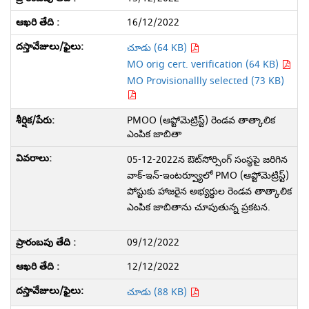
16/12/2022
చూడు (64 KB)
MO orig cert. verification (64 KB)
MO Provisionallly selected (73 KB)
PMOO (ఆప్టోమెట్రిస్ట్) రెండవ తాత్కాలిక
ఎంపిక జాబితా
05-12-2022న ఔట్‌సోర్సింగ్ సంస్థపై జరిగిన
వాక్-ఇన్-ఇంటర్వ్యూలో PMO (ఆప్టోమెట్రిస్ట్)
పోస్టుకు హాజరైన అభ్యర్థుల రెండవ తాత్కాలిక
ఎంపిక జాబితాను చూపుతున్న ప్రకటన.
09/12/2022
12/12/2022
చూడు (88 KB)