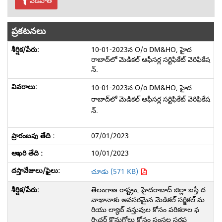
వడపోత
ప్రకటనలు
10-01-2023న O/o DM&HO, హైద
రాబాద్‌లో మెడికల్ ఆఫీసర్ల సర్టిఫికేట్ వెరిఫికేష
న్.
10-01-2023న O/o DM&HO, హైద
రాబాద్‌లో మెడికల్ ఆఫీసర్ల సర్టిఫికేట్ వెరిఫికేష
న్.
07/01/2023
10/01/2023
చూడు (571 KB)
తెలంగాణ రాష్ట్రం, హైదరాబాద్ జిల్లా బస్తీ ద
వాఖానాకు అవసరమైన మెడికల్ సర్జికల్ మ
రియు ల్యాబ్ వస్తువుల కోసం పరికరాల ఫ
ర్నిచర్ కొనుగోలు కోసం సంస్థల సరఫ