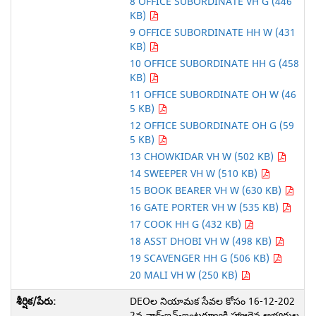
8 OFFICE SUBORDINATE VH G (446
KB)
9 OFFICE SUBORDINATE HH W (431
KB)
10 OFFICE SUBORDINATE HH G (458
KB)
11 OFFICE SUBORDINATE OH W (46
5 KB)
12 OFFICE SUBORDINATE OH G (59
5 KB)
13 CHOWKIDAR VH W (502 KB)
14 SWEEPER VH W (510 KB)
15 BOOK BEARER VH W (630 KB)
16 GATE PORTER VH W (535 KB)
17 COOK HH G (432 KB)
18 ASST DHOBI VH W (498 KB)
19 SCAVENGER HH G (506 KB)
20 MALI VH W (250 KB)
DEOల నియామక సేవల కోసం 16-12-202
2న వాక్-ఇన్-ఇంటర్వ్యూకి హాజరైన అభ్యర్థుల