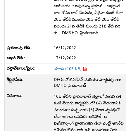
జాబితాను చూపుతున్న ప్రకటన – అభ్యంత
రాల కోసం కాల్ చేయడం, ఏదైనా ఉంటే లేదా
20వ తేదీకి ముందు-20వ తేదీ 20వ తేదీకి
ముందు 21వ తేదీకి ముందు 21వ తేదీ వర
కు. . DM&HO, హైదరాబాద్.
16/12/2022
17/12/2022
చూడు (106 KB)
DEOs నోటిఫికేషన్ మరియు మార్గదర్శకాలు
DMHO హైదరాబాద్
16వ తేదీన హైదరాబాద్ జిల్లాలో రెండవ దశ
కంటి వెలుగు కార్యక్రమంలో పని చేయడానికి
ముందుగా ఉన్న వారు (5) నెలల వ్యవధిలో
లేదా అసలు అవసరం ఆగిపోతే, అ
వుట్‌సోర్సింగ్ ప్రాతిపదికన డేటా ఎంట్రీ ఆపరేట
ర్ల సేవల కోసం వాక్-ఇన్-ఇంటర్వ్యూ నిర్వ