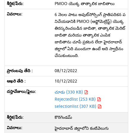
PMOO యొక్క తాత్కాలిక జాబితాలు
6 నెలల పాటు అవుట్‌సోర్సింగ్ ప్రాతిపదికన ప
నిచేయడానికి PMOO (ఆప్టోమెట్రిస్ట్) యొక్క
తిరస్కరించబడిన జాబితా, తాత్కాలిక మెరిట్
జాబితా మరియు తాత్కాలిక ఎంపిక
జాబితాను చూపే ప్రకటన లేదా హైదరాబాద్
జిల్లాలో ఏది ముందుగా ఉంటే అది స్వాధీనం
చేసుకుంటుంది.
08/12/2022
10/12/2022
చూడు (330 KB)
Rejectedlist (253 KB)
selectionlist (307 KB)
కొరిగెండమ్
హైదరాబాద్ జిల్లాలోని కంటివెలుగు