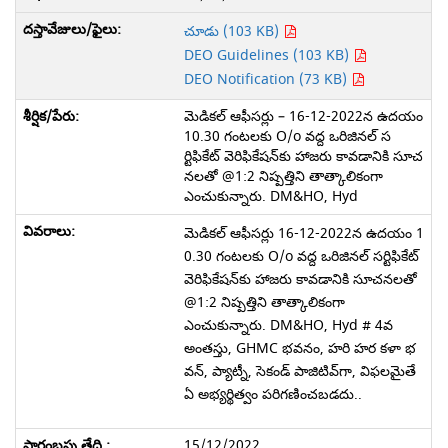
చూడు (103 KB)
DEO Guidelines (103 KB)
DEO Notification (73 KB)
మెడికల్ ఆఫీసర్లు – 16-12-2022న ఉదయం
10.30 గంటలకు O/o వద్ద ఒరిజినల్ స
ర్టిఫికేట్ వెరిఫికేషన్‌కు హాజరు కావడానికి సూచ
నలతో @1:2 నిష్పత్తిని తాత్కాలికంగా
ఎంచుకున్నారు. DM&HO, Hyd
మెడికల్ ఆఫీసర్లు 16-12-2022న ఉదయం 1
0.30 గంటలకు O/o వద్ద ఒరిజినల్ సర్టిఫికేట్
వెరిఫికేషన్‌కు హాజరు కావడానికి సూచనలతో
@1:2 నిష్పత్తిని తాత్కాలికంగా
ఎంచుకున్నారు. DM&HO, Hyd # 4వ
అంతస్తు, GHMC భవనం, హరి హర కళా భ
వన్, ప్యాట్నీ, సెకండ్ పాజిటివ్‌గా, విఫలమైతే
ఏ అభ్యర్థిత్వం పరిగణించబడదు..
15/12/2022