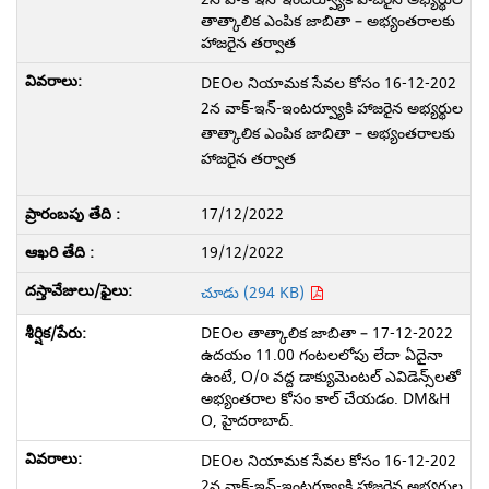
తాత్కాలిక ఎంపిక జాబితా – అభ్యంతరాలకు
హాజరైన తర్వాత
DEOల నియామక సేవల కోసం 16-12-202
2న వాక్-ఇన్-ఇంటర్వ్యూకి హాజరైన అభ్యర్థుల
తాత్కాలిక ఎంపిక జాబితా – అభ్యంతరాలకు
హాజరైన తర్వాత
17/12/2022
19/12/2022
చూడు (294 KB)
DEOల తాత్కాలిక జాబితా – 17-12-2022
ఉదయం 11.00 గంటలలోపు లేదా ఏదైనా
ఉంటే, O/o వద్ద డాక్యుమెంటల్ ఎవిడెన్స్‌లతో
అభ్యంతరాల కోసం కాల్ చేయడం. DM&H
O, హైదరాబాద్.
DEOల నియామక సేవల కోసం 16-12-202
2న వాక్-ఇన్-ఇంటర్వ్యూకి హాజరైన అభ్యర్థుల