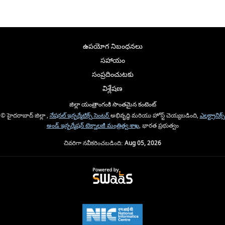
ఉపయోగ నిబంధనలు
సహాయం
సంప్రదించుటకు
విశ్లేషణ
జిల్లా యంత్రాంగంకి సొంతమైన కంటెంట్
© హైదరాబాద్ జిల్లా ,
నేషనల్ ఇన్ఫర్మేటిక్స్ సెంటర్
అభివృద్ధి మరియు హోస్ట్ చెయ్యబడింది,
ఎలక్ట్రానిక్స్
అండ్ ఇన్ఫర్మేషన్ టెక్నాలజీ మంత్రిత్వ శాఖ
, భారత ప్రభుత్వం
చివరిగా నవీకరించబడింది:
Aug 05, 2026