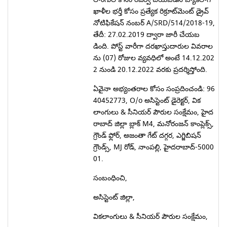
ఖాళీల భర్తీ కోసం ప్రత్యేక రిక్రూట్‌మెంట్ డ్రైవ్
నోటిఫికేషన్ నంబర్ A/SRD/514/2018-19,
తేదీ: 27.02.2019 ద్వారా జారీ చేయబ
డింది. పోస్ట్ వారీగా దరఖాస్తుదారుల వివరాల
ను (07) రోజుల వ్యవధిలో అంటే 14.12.202
2 నుండి 20.12.2022 వరకు ప్రదర్శిస్తోంది.
ఏవైనా అభ్యంతరాల కోసం సంప్రదించండి: 96
40452773, O/o అసిస్టెంట్ డైరెక్టర్, విక
లాంగులు & సీనియర్ పౌరుల సంక్షేమం, హైద
రాబాద్ జిల్లా బ్లాక్ M4, మనోరంజన్ కాంప్లెక్స్,
గ్రౌండ్ ఫ్లోర్, అజంతా గేట్ దగ్గర, ఎగ్జిబిషన్
గ్రౌండ్స్, MJ రోడ్, నాంపల్లి, హైదరాబాద్-5000
01.
సంబంధించి,
అసిస్టెంట్ జిల్లా,
వికలాంగులు & సీనియర్ పౌరుల సంక్షేమం,