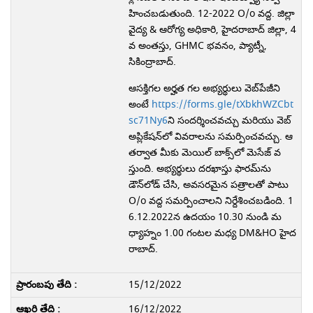
హించబడుతుంది. 12-2022 O/o వద్ద. జిల్లా
వైద్య & ఆరోగ్య అధికారి, హైదరాబాద్ జిల్లా, 4
వ అంతస్తు, GHMC భవనం, ప్యాట్నీ,
సికింద్రాబాద్.
ఆసక్తిగల అర్హత గల అభ్యర్థులు వెబ్‌పేజీని
అంటే
https://forms.gle/tXbkhWZCbt
sc71Ny6
ని సందర్శించవచ్చు మరియు వెబ్
అప్లికేషన్‌లో వివరాలను సమర్పించవచ్చు. ఆ
తర్వాత మీకు మెయిల్ బాక్స్‌లో మెసేజ్ వ
స్తుంది. అభ్యర్థులు దరఖాస్తు ఫారమ్‌ను
డౌన్‌లోడ్ చేసి, అవసరమైన పత్రాలతో పాటు
O/o వద్ద సమర్పించాలని నిర్దేశించబడింది. 1
6.12.2022న ఉదయం 10.30 నుండి మ
ధ్యాహ్నం 1.00 గంటల మధ్య DM&HO హైద
రాబాద్.
15/12/2022
16/12/2022