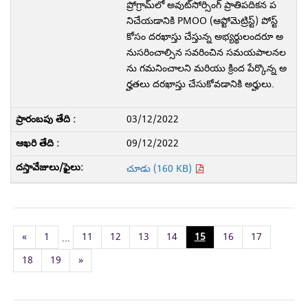
ప్రోగ్రామ్‌లో అవుట్‌సోర్సింగ్ ప్రాతిపదికన ప
నిచేయడానికి PMOO (ఆప్టోమెట్రిస్ట్) పోస్ట్
కోసం దరఖాస్తు చేస్తున్న అభ్యర్థులందరూ అ
నుసరించాల్సిన సవరించిన సమయపాలనల
ను గమనించాలని మరియు క్రింద పేర్కొన్న అ
ర్హతలు దరఖాస్తు చేసుకోవడానికి అర్హులు.
03/12/2022
09/12/2022
చూడు (160 KB)
«
1
11
12
13
14
15
16
17
...
18
19
»