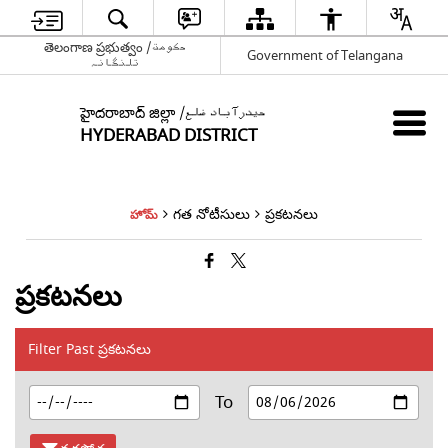
తెలంగాణ ప్రభుత్వం /حکومت
Government of Telangana
تلنگانہ
హైదరాబాద్ జిల్లా /حیدرآباد ضلع
HYDERABAD DISTRICT
గత నోటీసులు
ప్రకటనలు
హోమ్
ప్రకటనలు
Filter Past ప్రకటనలు
To