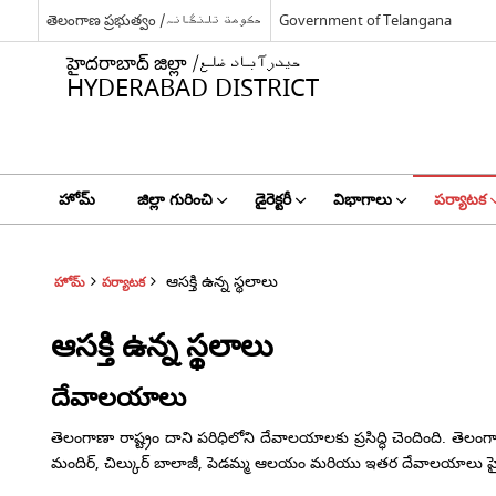
తెలంగాణ ప్రభుత్వం /حکومت تلنگانہ
Government of Telangana
హైదరాబాద్ జిల్లా /حیدرآباد ضلع
HYDERABAD DISTRICT
హోమ్
జిల్లా గురించి
డైరెక్టరీ
విభాగాలు
పర్యాటక
ఆసక్తి ఉన్న స్థలాలు
హోమ్
పర్యాటక
ఆసక్తి ఉన్న స్థలాలు
దేవాలయాలు
తెలంగాణా రాష్ట్రం దాని పరిధిలోని దేవాలయాలకు ప్రసిద్ధి చెందింది. తెలంగ
మందిర్, చిల్కుర్ బాలాజీ, పెడమ్మ ఆలయం మరియు ఇతర దేవాలయాలు హైదర