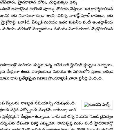
లో పనిచేసేవారు. హైదరాబాద్ లోను, చుట్టుపక్కల ఉన్న
షించబడే అపారమైన టాలెంట్ పూల్కు దోహదం చేస్తాయి. ఒక కాస్మోపాలిటన్
ఇది నివాసంగా కూడా ఉంది. విభిన్న నాలెడ్జ్ పూల్ కాకుండా, ఇది
ైక్రోసాఫ్ట్, ఒరాకిల్, ఫేస్బుక్ మరియు ఇతర కంపెనీల వంటి అంతర్జాతీయ
ిలయం మరియు నగరంలో పర్యాటకులు మరియు నివాసితులకు మెట్రోపాలిటన్
రాబాద్లో మరియు చుట్టూ ఉన్న అనేక రాక్ క్లైంబింగ్ క్లబ్బులు ఉన్నాయి,
లబ్లకు కేంద్రంగా ఉంది. పర్యాటకులు మరియు ఈ నగరంలోని ప్రజలు ఇక్కడ
ి దాని ప్రత్యేకమైన సహజ సౌందర్యానికి చాలా ప్రసిద్ది చెందింది.
ిల్లలకు పిల్లలను నాణ్యత సమయాన్ని గడుపుతుంది.
షణకు సరైన ఎక్స్పోజరు మాత్రమే కాకుండా, వారి
ప్రత్యేకమైన కేంద్రంగా ఉన్నాయి. వారు ఒక చిన్న వయసు నుండి దైవత్వం
శించిన లేకుండా పూర్తి ఎప్పుడూ. రామకృష్ణ మఠం వంటి హైదరాబాద్లో
రియు ఇతర మేధో అభివృద్ధి కార్యకలాపాలు ఈ చోటికి పిల్లలను దృష్టిలో