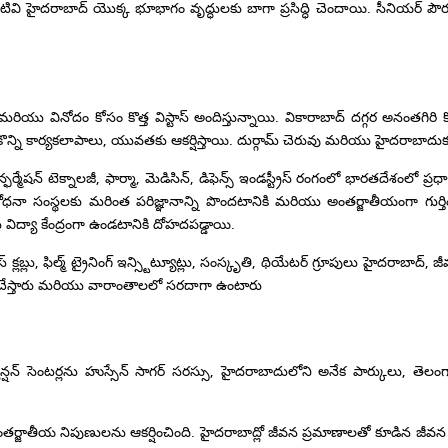
ి హైదరాబాద్ యొక్క భూభాగం వృద్ధులకు బాగా ప్రసిద్ధి చెందాయి. సీనియర్ పౌరు
 వినోదం కోసం కొత్త విస్టాస్ అందిస్తున్నాయి. వికారాబాద్ దగ్గర అనంతగిరి కొండ
ంగ్ కొన్ని కార్యకలాపాలు, యువతకు ఆకర్షిస్తాయి. దుర్గామ్ చెరువు మరియు హైదరాబాద
మేషన్ టెక్నాలజీ, ఫార్మా, మెడిసిన్, డిఫెన్స్ ఇండస్ట్రీస్ రంగంలో భారతదేశంలో 
రిశోధనా సంస్థలకు మరింత పరిజ్ఞానాన్ని పొందటానికి మరియు అంతర్జాతీయంగా గుర
ిద్యా కేంద్రంగా ఉండటానికి దోహదపడ్డాయి.
స్ క్లబ్లు, ఫిల్మ్ ట్రైనింగ్ ఇన్స్టిట్యూట్లు, సంస్కృతి, థియేటర్ గ్రూపులు హైదరాబాద
పిక చేస్తారు మరియు వారాంతాలలో సరదాగా ఉంటారు
కన్వెన్షన్ సెంటర్లను హుస్సేన్ సాగర్ సరస్సు, హైదరాబాదులోని అనేక పార్కులు
తీయ నిపుణులను ఆకర్షించింది. హైదరాబాద్లో జీవన ప్రమాణాలతో కూడిన జీవన 