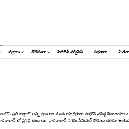
పత్రాలు
నోటిసులు
సిటిజెన్ సర్వీసెస్
పథకాలు
మీడియ
ాణలోని ప్రతి జిల్లాలో అన్ని ప్రాంతాల నుండి యాత్రికులు పాల్గొనే ప్రసిద్ధ దేవాల
ాబాద్ లో ప్రసిద్ది చెందాయి. హైదరాబాద్ నగరం సీనియర్ పౌరులు తరచూ ఉంటున్