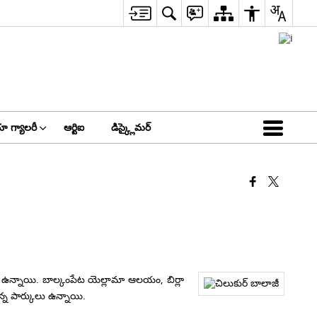
ా గ్యాలరీ
ఆర్టిఐ
డిస్క్లైమర్
యాలు ఉన్నాయి. బాల్కంపేట యెల్లామా ఆలయం, బిర్లా
న పార్కులు ఉన్నాయి.