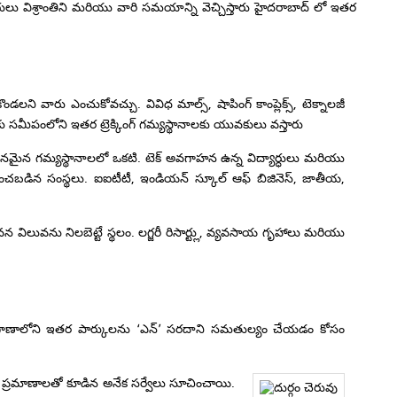
లు విశ్రాంతిని మరియు వారి సమయాన్ని వెచ్చిస్తారు హైదరాబాద్ లో ఇతర
లని వారు ఎంచుకోవచ్చు. వివిధ మాల్స్, షాపింగ్ కాంప్లెక్స్, టెక్నాలజీ
ుకు సమీపంలోని ఇతర ట్రెక్కింగ్ గమ్యస్థానాలకు యువకులు వస్తారు
ప్రధానమైన గమ్యస్థానాలలో ఒకటి. టెక్ అవగాహన ఉన్న విద్యార్ధులు మరియు
్తించబడిన సంస్థలు. ఐఐటీటీ, ఇండియన్ స్కూల్ ఆఫ్ బిజినెస్, జాతీయ,
్, జీవన విలువను నిలబెట్టే స్థలం. లగ్జరీ రిసార్ట్లు, వ్యవసాయ గృహాలు మరియు
, తెలంగాణాలోని ఇతర పార్కులను ‘ఎన్’ సరదాని సమతుల్యం చేయడం కోసం
ప్రమాణాలతో కూడిన అనేక సర్వేలు సూచించాయి.