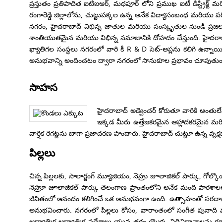
ప్రస్తుతం ప్రతిపాదిత ఐటిఐఆర్, మధపూర్ లోని ప్రముఖ ఐటీ డిస్ట్రిక్ట్ మరి
రంగారెడ్డి జిల్లాలోను, చుట్టుపక్కల ఉన్న అనేక విద్యాసంబంధ మరియు
నగరం, హైదరాబాద్ విభిన్న జాతుల మరియు సంస్కృతుల నుండి ప్రజల
శాంతియుతమైన మరియు విభిన్న సమాజానికి దోహదం చేస్తుంది. హైదరాబాద్ 
ఖ్యాతిగల సంస్థలు నగరంలో వారి కీ R & D సెట్-అప్లను కలిగి ఉన్
అనుభవాన్ని అందించటం ద్వారా నగరంలో సానుకూల ప్రభావం చూపుతుం
సాహస
హైదరాబాద్ అడ్వెంచర్ కోరుతూ వారికి అంతులేని
ఇక్కడ మీరు ఉత్తేజకరమైన ఆహ్లాదకరమైన మరియు
వార్షిక రెగట్టను బాగా ప్రజాదరణ పొందారు. హైదరాబాద్ చుట్టూ ఉన్న వృక
పిల్లలు
చిన్న పిల్లలకు, సాలార్జంగ్ మ్యూజియం, నెహ్రు జూలాజికల్ పార్కు, గో
నెహ్రూ జూలాజికల్ పార్కు తెలంగాణ ప్రాంతంలోని అనేక మంది పాఠశాలలు
జీవితంలో ఆనందం కలిగించే ఒక అనుభవంగా ఉంది. ఉత్సాహంతో సరదాగా ఉంట
అనుభవించారు. నగరంలో పిల్లలు కోసం, వారాంతంలో సంగీత పునాది మర
ఆధ్యాత్మిక ఆధ్యాత్మిక ప్రదేశాలు యువ తరం యొక్క విధివిధానాలను రూ