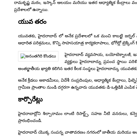
రామకృష్ణ మఠం, ఇస్కాన్ ఆలయం మరియు ఇతర ఆధ్యాత్మిక కేంద్రాలు వంటివ
ప్రదేశాలలో ఉన్నాయి.
యువ తరం
యువతకు, హైదరాబాద్ లో అనేక ప్రదేశాలలో ఒక మంచి కాబట్టి జర్నల్ మరియు
ఆధారిత పరిశ్రమలు, కొన్ని సాహసయాత్ర కార్యకలాపాలు, భోగీర్లో ట్రెక్కి
హైదరాబాద్ వ్యవసాయ, బయోటెక్నాలజీ, ఇన్ఫర్
వ్యక్తులు హైదరాబాద్ను ప్రపంచ స్థాయి ప
అంతర్జాతీయ ఖ్యాతి కలిగిన ఇతర కీలక సంస్థలు హైదరాబాద్కు యువతకు వ
అనేక క్రీడలు అకాడమీలు, విదేశీ సంప్రదింపుల, ఆధ్యాత్మిక కేంద్రాలు, ఫిట్నె
గ్రామీణ ప్రాంతాల నుండి దగ్గరగా ఉన్నవారు యువతకు డి-ఒత్తిడికి ఎం
కార్పొరేట్లు
హైదరాబాద్లోని శిల్పారామం లాంటి రిసార్ట్స్, సహజ నీటి వనరులు, 
ప్రారంభించండి.
హైదరాబాద్ యొక్క సంపన్న వాతావరణం నగరంలో జాతీయ మరియు అంతర్జా