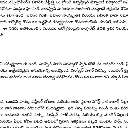
యు గచ్చిబౌలీలోని బిజినెస్ డిస్ట్రిక్ట్ లు గ్లోబల్ ఇన్ఫర్మేషన్ టెక్నాలజీ పరిశ్రమ
 పరిశోధనా సంస్థలు హై-ఎండ్ ఇండస్ట్రీస్ మరియు బహుళజాతి సంస్థలచే తక్షణమే శో
ను కలిగి ఉంది. బహుళ మత, బహుళ సాంస్కృతిక మరియు బహుళ భాషా సమాజానికి 
కార్పొరేట్ల కోసం ఒక ఇష్టమైన గమ్యస్థానంగా కొనసాగుతోంది. గూగుల్, ఐబిఎమ్, మ
నాయి. ఈ నగరం అతిశయించిన మరియు ఆరోగ్యకరమైన కార్పొరేట్ జీవిత శైలికి న
ది.
 గమ్యస్థానాలకు ఉంది. హుస్సేన్ సాగర్ సరస్సులో స్పీడ్ బోట్ ను ఆనందించండి. హైద
 ఉత్తేజకరమైన అనుభవాన్ని అందిస్తుంది. హుస్సేన్ సాగర్ సరస్సు సెయిలింగ్ క్
్షజాలం మరియు జంతుజాలం జీవశాస్త్ర పరిశోధకుల కోసం ఒక బంగారు గని. దక్కన్ పీఠభూమ
ల్కొండ, లుంబిని పార్కు, ఎన్టీఆర్ తోటలు మరియు ఇతర స్థలాల హోస్ట్ హైదరాబాద్ ప
 వారి పాఠశాల రోజులలోనే సందర్శిస్తారు. ఇది చిన్న వయస్సు నుండి జంతు పరిరక్
ుంది. లంబినీ పార్కు, హుస్సేన్ సాగర్ సరస్సు మరియు బిర్లా మందిర్ పిల్లలకు 
ియు పిల్లల కోసం వివిధ ఆటలలో ప్రధాన ఆకర్షణలు ఇక్కడ లుంబిని పార్క్ సందర్
పొందించడంలో ముఖ్యమైన పాత్ర పోషించాయి. పర్సనాలిటీ డెవెలెప్మెంటు సెషన్స్ మ