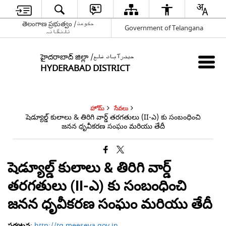
తెలంగాణ ప్రభుత్వం /حکومت
Government of Telangana
تلنگانہ
హైదరాబాద్ జిల్లా /حیدرآباد ضلع
HYDERABAD DISTRICT
హోమ్
సేవలు
షెడ్యూల్డ్ కులాలు & తిరిగి వార్డ్ తరగతులు (II-ఎ) కు సంబంధించి
జనన ధృవీకరణ సంఘం మరియు తేదీ
షెడ్యూల్డ్ కులాలు & తిరిగి వార్డ్
తరగతులు (II-ఎ) కు సంబంధించి
జనన ధృవీకరణ సంఘం మరియు తేదీ
పర్యటన
:
http://tg.meeseva.gov.in