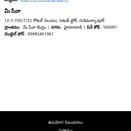
మీ సేవా
12-2-709/7/22 గోకుల్ నిలయం, సెకండ్ ఫ్లోర్, గుడిమల్కాపూర్
ప్రాంతము
: మీ సేవా కేంద్రం |
నగరం
: హైదరాబాద్ |
పిన్ కోడ్
: 500001
మొబైల్ ఫోన్
: 09885401961
ఉపయోగ నిబంధనలు
సహాయం