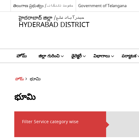
తెలంగాణ ప్రభుత్వం /حکومت تلنگانہ
Government of Telangana
హైదరాబాద్ జిల్లా /حیدرآباد ضلع
HYDERABAD DISTRICT
హోమ్
జిల్లా గురించి
డైరెక్టరీ
విభాగాలు
పర్యాటక
భూమి
హోమ్
భూమి
Filter Service category wise