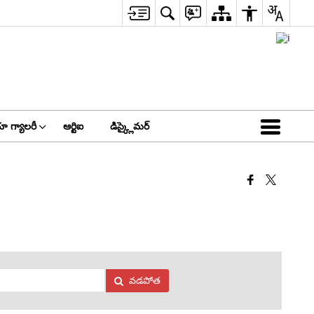
ా గ్యాలరీ
ఆర్టిఐ
డిస్క్లైమర్
వడపోత