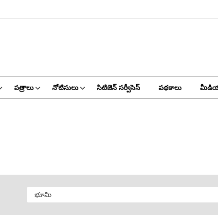
పత్రాలు
నోటిసులు
సిటిజెన్ సర్వీసెస్
పథకాలు
మీడియ