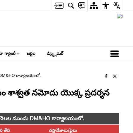
ా గ్యాలరీ
ఆర్టిఐ
డిస్క్లైమర్
ుందు DM&HO కార్యాలయంలో.
 కోసం శాశ్వత నమోదు యొక్క ప్రదర్శన
శన (03) నెలల ముందు DM&HO కార్యాలయంలో.
ి తేది
దస్తావేజులు/ఫైలు