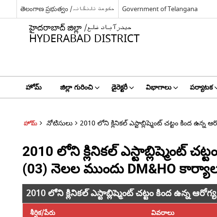
తెలంగాణ ప్రభుత్వం /حکومت تلنگانہ
Government of Telangana
హైదరాబాద్ జిల్లా /حیدرآباد ضلع
HYDERABAD DISTRICT
హోమ్
జిల్లా గురించి
డైరెక్టరీ
విభాగాలు
పర్యాటక
నోటిసులు
2010 లోని క్లినికల్ ఎస్టాబ్లిష్మెంట్ చట్టం కిం
హోమ్
2010 లోని క్లినికల్ ఎస్టాబ్లిష్మెంట
(03) నెలల ముందు DM&HO కార్య
2010 లోని క్లినికల్ ఎస్టాబ్లిష్మెంట్ చట్టం కింద ఉ
శీర్షిక/పేరు
వివరాలు