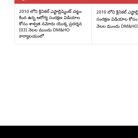
2010 లోని క్లినికల్ ఎస్టాబ్లిష్మెంట్ చట్టం
2010 లోని క్లినికల్ ఎస్టాబ
కింద ఉన్న ఆరోగ్య సంరక్షణ విడియాల
సంరక్షణ విడియాల కోసం 
కోసం శాశ్వత నమోదు యొక్క ప్రదర్శన
నెలల ముందు DM&HO 
(03) నెలల ముందు DM&HO
కార్యాలయంలో.