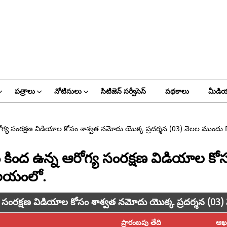
పత్రాలు
నోటిసులు
సిటిజెన్ సర్వీసెస్
పథకాలు
మీడియ
ద ఉన్న ఆరోగ్య సంరక్షణ విడియాల కోసం శాశ్వత నమోదు యొక్క ప్రదర్శన (03) నెలల మ
్ చట్టం కింద ఉన్న ఆరోగ్య సంరక్షణ విడియాల
ాలయంలో.
న్న ఆరోగ్య సంరక్షణ విడియాల కోసం శాశ్వత నమోదు యొక్క ప్రదర్
ప్రారంబపు తేది
ఆఖర