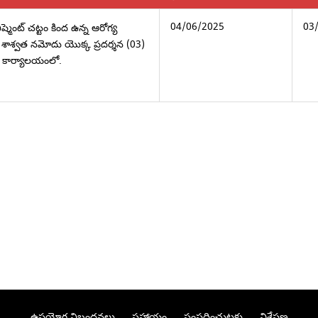
04/06/2025
03
్లిష్మెంట్ చట్టం కింద ఉన్న ఆరోగ్య
శాశ్వత నమోదు యొక్క ప్రదర్శన (03)
కార్యాలయంలో.
ఉపయోగ నిబంధనలు
సహాయం
సంప్రదించుటకు
విశ్లేషణ