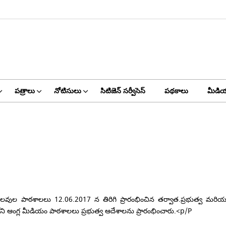
పత్రాలు
నోటిసులు
సిటిజెన్ సర్వీసెస్
పథకాలు
మీడియ
లవుల పాఠశాలలు 12.06.2017 న తిరిగి ప్రారంభించిన తర్వాత.ప్రభుత్వ మరియు స
ని ఆంగ్ల మీడియం పాఠశాలలు ప్రభుత్వ ఆదేశాలను ప్రారంభించారు.<p/P