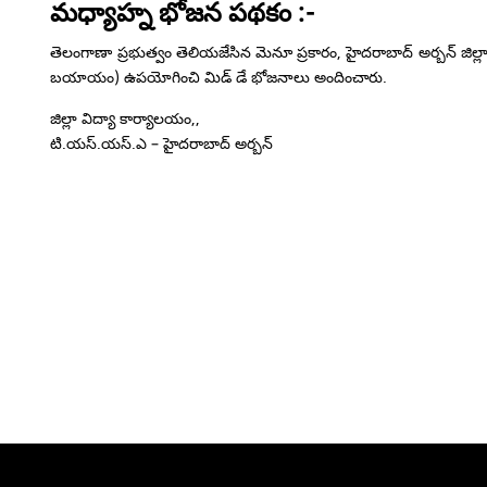
మధ్యాహ్న భోజన పథకం :-
తెలంగాణా ప్రభుత్వం తెలియజేసిన మెనూ ప్రకారం, హైదరాబాద్ అర్బన్ జిల్ల
బయాయం) ఉపయోగించి మిడ్ డే భోజనాలు అందించారు.
జిల్లా విద్యా కార్యాలయం,,
టి.యస్.యస్.ఎ – హైదరాబాద్ అర్బన్