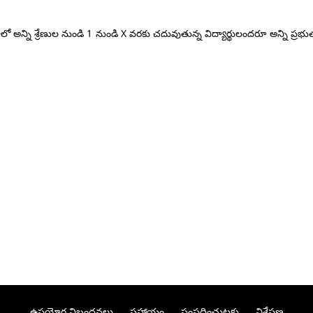
ాలో అన్ని శ్రేణుల నుండి 1 నుండి X వరకు చదువుతున్న విద్యార్థులందరూ అన్ని ప్
ఉపయోగ నిబంధనలు
సహాయం
సంప్రదించుటకు
విశ్లేషణ