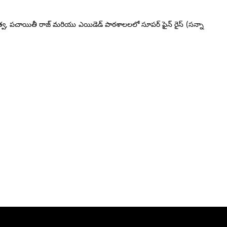
రభుత్వ, పచాయితీ రాజ్ మరియు ఎయిడెడ్ పాఠశాలలలో సూపర్ ఫైన్ రైస్ (సన్నా