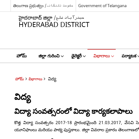
తెలంగాణ ప్రభుత్వం /حکومت تلنگانہ
Government of Telangana
హైదరాబాద్ జిల్లా /حیدرآباد ضلع
HYDERABAD DISTRICT
హోమ్
జిల్లా గురించి
డైరెక్టరీ
విభాగాలు
పర్యాటక
విద్య
హోమ్
విభాగాలు
విద్య
విద్యా సంవత్సరంలో విద్యా కార్యకలాపాలు
కొత్త విద్యా సంవత్సరం 2017-18 ప్రారంభమైంది 21.03.2017, వేసవి సె
యూనిఫాంలు మరియు పాఠ్య పుస్తకాలు. జిల్లా వివరాల ప్రకారం తెలంగాణలో