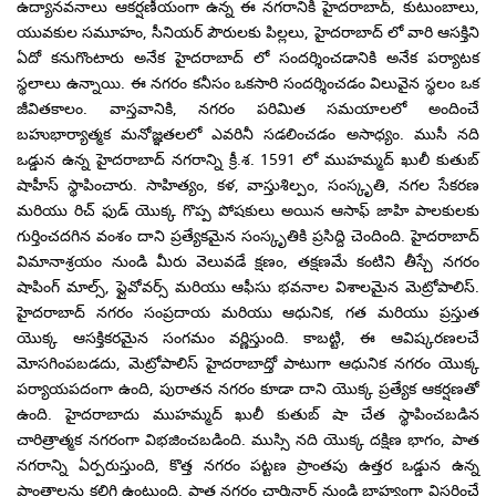
ఉద్యానవనాలు ఆకర్షణీయంగా ఉన్న ఈ నగరానికి హైదరాబాద్, కుటుంబాలు,
యువకుల సమూహం, సీనియర్ పౌరులకు పిల్లలు, హైదరాబాద్ లో వారి ఆసక్తిని
ఏదో కనుగొంటారు అనేక హైదరాబాద్ లో సందర్శించడానికి అనేక పర్యాటక
స్థలాలు ఉన్నాయి. ఈ నగరం కనీసం ఒకసారి సందర్శించడం విలువైన స్థలం ఒక
జీవితకాలం. వాస్తవానికి, నగరం పరిమిత సమయాలలో అందించే
బహుభార్యాత్మక మనోజ్ఞతలలో ఎవరినీ సడలించడం అసాధ్యం. ముసీ నది
ఒడ్డున ఉన్న హైదరాబాద్ నగరాన్ని క్రీ.శ. 1591 లో ముహమ్మద్ ఖులీ కుతుబ్
షాహీస్ స్థాపించారు. సాహిత్యం, కళ, వాస్తుశిల్పం, సంస్కృతి, నగల సేకరణ
మరియు రిచ్ ఫుడ్ యొక్క గొప్ప పోషకులు అయిన ఆసాఫ్ జాహి పాలకులకు
గుర్తించదగిన వంశం దాని ప్రత్యేకమైన సంస్కృతికి ప్రసిద్ది చెందింది. హైదరాబాద్
విమానాశ్రయం నుండి మీరు వెలువడే క్షణం, తక్షణమే కంటిని తీస్చే నగరం
షాపింగ్ మాల్స్, ఫ్లైవోవర్స్ మరియు ఆఫీసు భవనాల విశాలమైన మెట్రోపాలిస్.
హైదరాబాద్ నగరం సంప్రదాయ మరియు ఆధునిక, గత మరియు ప్రస్తుత
యొక్క ఆసక్తికరమైన సంగమం వర్ణిస్తుంది. కాబట్టి, ఈ ఆవిష్కరణలచే
మోసగింపబడదు, మెట్రోపాలిస్ హైదరాబాద్తో పాటుగా ఆధునిక నగరం యొక్క
పర్యాయపదంగా ఉంది, పురాతన నగరం కూడా దాని యొక్క ప్రత్యేక ఆకర్షణతో
ఉంది. హైదరాబాదు ముహమ్మద్ ఖులీ కుతుబ్ షా చేత స్థాపించబడిన
చారిత్రాత్మక నగరంగా విభజించబడింది. ముస్సి నది యొక్క దక్షిణ భాగం, పాత
నగరాన్ని ఏర్పరుస్తుంది, కొత్త నగరం పట్టణ ప్రాంతపు ఉత్తర ఒడ్డున ఉన్న
ప్రాంతాలను కలిగి ఉంటుంది. పాత నగరం చార్మినార్ నుండి బాహ్యంగా విస్తరించే