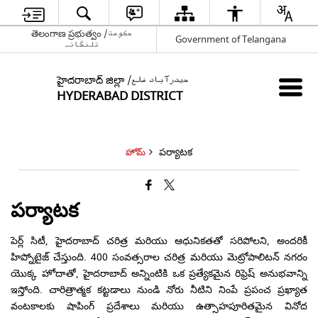
తెలంగాణ ప్రభుత్వం /حکومت
Government of Telangana
تلنگانہ
హైదరాబాద్ జిల్లా /حیدرآباد ضلع
HYDERABAD DISTRICT
పర్యాటక
హోమ్
పర్యాటక
పెర్ల్ సిటీ, హైదరాబాద్ చరిత్ర మరియు ఆధునికతతో సరిపోలని, అందరికీ
హిప్నోటైజ్ చేస్తుంది. 400 సంవత్సరాల చరిత్ర మరియు మెట్రోపాలిటన్ నగరం
యొక్క హోదాతో, హైదరాబాద్ అన్నింటికి ఒక ప్రత్యేకమైన రిఫ్రెష్ అనుభవాన్ని
ఇస్తోంది. చారిత్రాత్మక కట్టడాలు నుండి నోరు నీటిని నింపే ప్రపంచ ప్రఖ్యాత
వంటకాలకు షాపింగ్ ప్రదేశాలు మరియు ఉత్సాహపూరితమైన వినోద