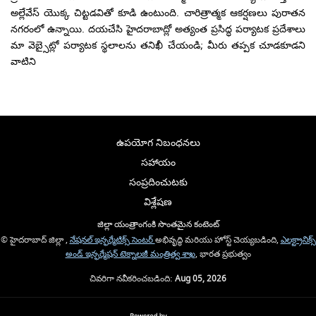
అల్లేవేస్ యొక్క చిట్టడవితో కూడి ఉంటుంది. చారిత్రాత్మక ఆకర్షణలు పురాతన
నగరంలో ఉన్నాయి. దయచేసి హైదరాబాద్లో అత్యంత ప్రసిద్ధ పర్యాటక ప్రదేశాలు
మా వెబ్సైట్లో పర్యాటక స్థలాలను తనిఖీ చేయండి; మీరు తప్పక చూడకూడని
వాటిని
ఉపయోగ నిబంధనలు
సహాయం
సంప్రదించుటకు
విశ్లేషణ
జిల్లా యంత్రాంగంకి సొంతమైన కంటెంట్
© హైదరాబాద్ జిల్లా ,
నేషనల్ ఇన్ఫర్మేటిక్స్ సెంటర్
అభివృద్ధి మరియు హోస్ట్ చెయ్యబడింది,
ఎలక్ట్రానిక్స్
అండ్ ఇన్ఫర్మేషన్ టెక్నాలజీ మంత్రిత్వ శాఖ
, భారత ప్రభుత్వం
చివరిగా నవీకరించబడింది:
Aug 05, 2026