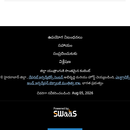
ఉపయోగ నిబంధనలు
సహాయం
సంప్రదించుటకు
విశ్లేషణ
జిల్లా యంత్రాంగంకి సొంతమైన కంటెంట్
© హైదరాబాద్ జిల్లా ,
నేషనల్ ఇన్ఫర్మేటిక్స్ సెంటర్
అభివృద్ధి మరియు హోస్ట్ చెయ్యబడింది,
ఎలక్ట్రానిక్స్
అండ్ ఇన్ఫర్మేషన్ టెక్నాలజీ మంత్రిత్వ శాఖ
, భారత ప్రభుత్వం
చివరిగా నవీకరించబడింది:
Aug 05, 2026