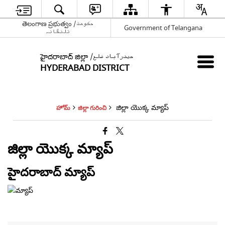
తెలంగాణ ప్రభుత్వం /حکومت
Government of Telangana
تلنگانہ
హైదరాబాద్ జిల్లా /حیدرآباد ضلع
HYDERABAD DISTRICT
జిల్లా యొక్క మ్యాప్
హోమ్
జిల్లా గురించి
జిల్లా యొక్క మ్యాప్
హైదరాబాద్ మ్యాప్