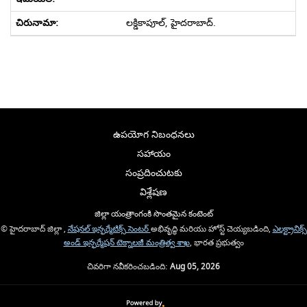
లక్డికాపూల్, హైదరాబాద్.
ఉపయోగ నిబంధనలు
సహాయం
సంప్రదించుటకు
విశ్లేషణ
జిల్లా యంత్రాంగంకి సొంతమైన కంటెంట్
© హైదరాబాద్ జిల్లా ,
నేషనల్ ఇన్ఫర్మేటిక్స్ సెంటర్
అభివృద్ధి మరియు హోస్ట్ చెయ్యబడింది,
ఎలక్ట్రానిక్స్
అండ్ ఇన్ఫర్మేషన్ టెక్నాలజీ మంత్రిత్వ శాఖ
, భారత ప్రభుత్వం
చివరిగా నవీకరించబడింది:
Aug 05, 2026