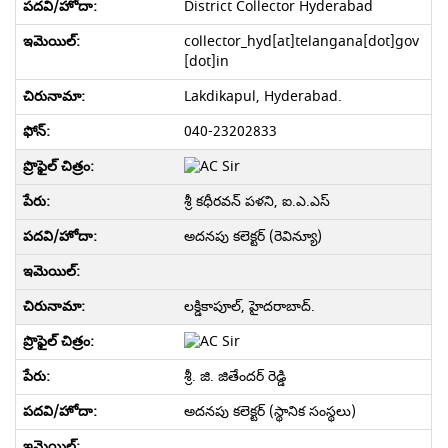
District Collector Hyderabad
collector_hyd[at]telangana[dot]gov
[dot]in
Lakdikapul, Hyderabad.
040-23202833
శ్రీ కధీరవన్ పళని, ఐ.ఎ.ఎస్
అదనపు కలెక్టర్ (రెవిన్యూ)
లక్డికాపూల్, హైదరాబాద్.
శ్రీ. జి. జితేందర్ రెడ్డి
అదనపు కలెక్టర్ (స్థానిక సంస్థలు)