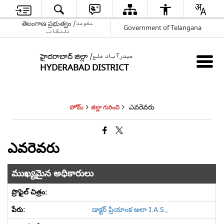
తెలంగాణ ప్రభుత్వం /حکومت
Government of Telangana
تلنگانہ
హైదరాబాద్ జిల్లా /حیدرآباد ضلع
HYDERABAD DISTRICT
ఎవరెవరు
హోమ్
జిల్లా గురించి
ఎవరెవరు
ముఖ్యమైన అధికారులు
డాక్టర్ ప్రియాంక అలా I.A.S.,