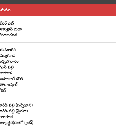
్రామము
మీర్ పెట్
ాహుక్హాన్ గుడా
ోమాజిగూడ
ిరుమలగిరి
మ్ముగూడ
చ్చబొలారం
ఎన్ పల్లి
ాకాగూడ
ందూలాల్ బౌలి
ీతారాంపూర్
ోకట్
రీడ్ పల్లి (సర్ఫేఖాస్)
రీడ్ పల్లి (పైగహ్)
ాలాగూడ
్కాజ్గిరి(కంటోన్మెంట్)