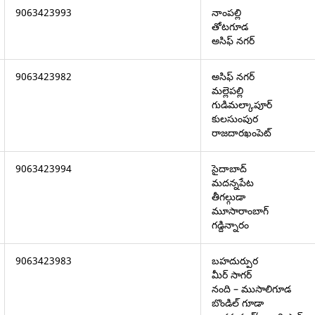
9063423993
నాంపల్లి
తోటగూడ
అసిఫ్ నగర్
9063423982
అసిఫ్ నగర్
మల్లెపల్లి
గుడిమల్కాపూర్
కులసుంపుర
రాజదారఖంపెట్
9063423994
సైదాబాద్
మదన్నపేట
తీగల్గుడా
మూసారాంబాగ్
గడ్దిన్నారం
9063423983
బహదుర్పుర
మీర్ సాగర్
నంది – ముసాలిగూడ
బొండిల్ గూడా