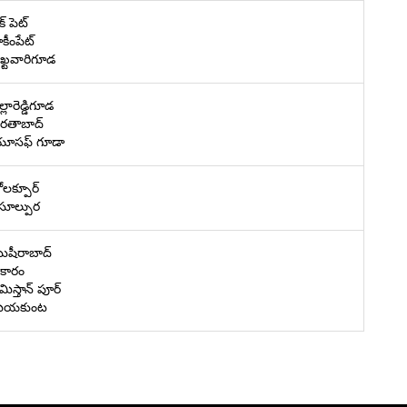
క్ పెట్
కీంపేట్
ఖ్టవారిగూడ
్లారెడ్డిగూడ
ైరతాబాద్
ూసఫ్ గూడా
ోలక్పూర్
సూల్పుర
ుషీరాబాద్
కారం
మిస్తాన్ పూర్
ియకుంట