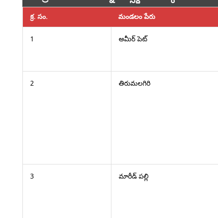
క్ర. సం.
మండలం పేరు
1
అమీర్ పెట్
2
తిరుమలగిరి
3
మారీడ్ పల్లి