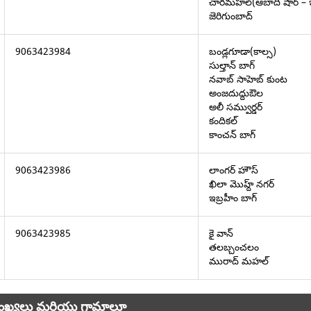
చారమహల్(ఆబాది షార్ – 
జెరిగుంబాద్
9063423984
బండ్లగూడా(కాల్స)
సుల్తాన్ బాగ్
నవాబ్ సాహెబ్ కుంట
అంజదుద్దుఔల
అలీ సమ్వుర్డర్
కందికల్
కాంచన్ బాగ్
9063423986
లాంగర్ హౌస్
ఖిలా మొహ్ద్ నగర్
ఇబ్రహీం బాగ్
9063423985
కై వాన్
తలబ్చంచలం
మురాద్ మహల్
య సంఖ్యలు మరియు గ్రామాలూ