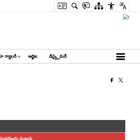
ా గ్యాలరీ
ఆర్టిఐ
డిస్క్లైమర్
సంప్రదించు నంబర్లు