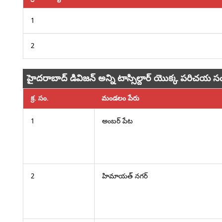
1
2
హైదరాబాద్ డివిజన్ అన్ని టాస్సిల్దార్ యొక్క పరిచయ
క్ర. సం.
మండలం పేరు
1
అంబర్ పేట
2
హిమాయత్ నగర్