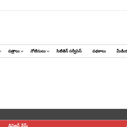
పత్రాలు
నోటిసులు
సిటిజెన్ సర్వీసెస్
పథకాలు
మీడియ
డివిజన్ నేమ్