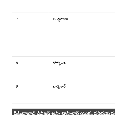
7
బండ్లగూడా
8
గోల్కొండ
9
చార్మినార్
సికింద్రాబాద్ డివిజన్ అన్ని టాస్సిల్దార్ యొక్క పరిచ