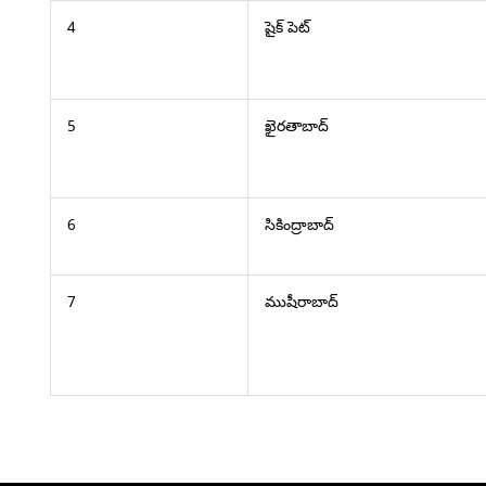
4
షైక్ పెట్
5
ఖైరతాబాద్
6
సికింద్రాబాద్
7
ముషీరాబాద్