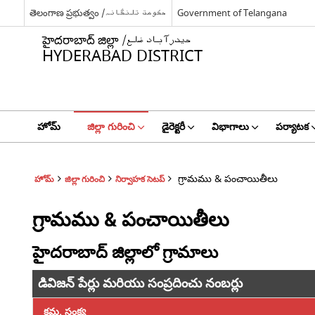
తెలంగాణ ప్రభుత్వం /حکومت تلنگانہ
Government of Telangana
హైదరాబాద్ జిల్లా /حیدرآباد ضلع
HYDERABAD DISTRICT
హోమ్
జిల్లా గురించి
డైరెక్టరీ
విభాగాలు
పర్యాటక
గ్రామము & పంచాయితీలు
హోమ్
జిల్లా గురించి
నిర్వాహక సెటప్
గ్రామము & పంచాయితీలు
హైదరాబాద్ జిల్లాలో గ్రామాలు
డివిజన్ పేర్లు మరియు సంప్రదించు నంబర్లు
క్రమ. సంక్య