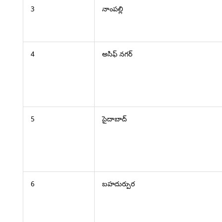
3
నాంపల్లి
4
అసిఫ్ నగర్
5
సైదాబాద్
6
బహదుర్పుర