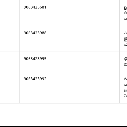
9063425681
షై
హ
బ
9063423988
ఎల
ఖ
య
9063423995
భ
ర
9063423992
మ
బ
జ
మ