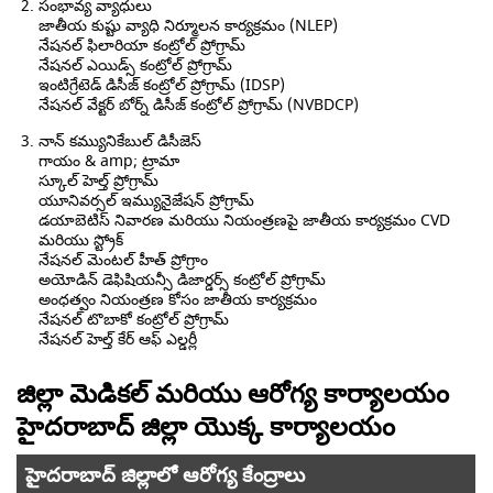
సంభావ్య వ్యాధులు
జాతీయ కుష్టు వ్యాధి నిర్మూలన కార్యక్రమం (NLEP)
నేషనల్ ఫిలారియా కంట్రోల్ ప్రోగ్రామ్
నేషనల్ ఎయిడ్స్ కంట్రోల్ ప్రోగ్రామ్
ఇంటిగ్రేటెడ్ డిసీజ్ కంట్రోల్ ప్రోగ్రామ్ (IDSP)
నేషనల్ వేక్టర్ బోర్న్ డిసీజ్ కంట్రోల్ ప్రోగ్రామ్ (NVBDCP)
నాన్ కమ్యునికేబుల్ డిసీజెస్
గాయం & amp; ట్రామా
స్కూల్ హెల్త్ ప్రోగ్రామ్
యూనివర్సల్ ఇమ్యునైజేషన్ ప్రోగ్రామ్
డయాబెటిస్ నివారణ మరియు నియంత్రణపై జాతీయ కార్యక్రమం CVD
మరియు స్ట్రోక్
నేషనల్ మెంటల్ హీత్ ప్రోగ్రాం
అయోడిన్ డెఫిషియన్సీ డిజార్డర్స్ కంట్రోల్ ప్రోగ్రామ్
అంధత్వం నియంత్రణ కోసం జాతీయ కార్యక్రమం
నేషనల్ టొబాకో కంట్రోల్ ప్రోగ్రామ్
నేషనల్ హెల్త్ కేర్ ఆఫ్ ఎల్డర్లీ
జిల్లా మెడికల్ మరియు ఆరోగ్య కార్యాలయం
హైదరాబాద్ జిల్లా యొక్క కార్యాలయం
హైదరాబాద్ జిల్లాలో ఆరోగ్య కేంద్రాలు