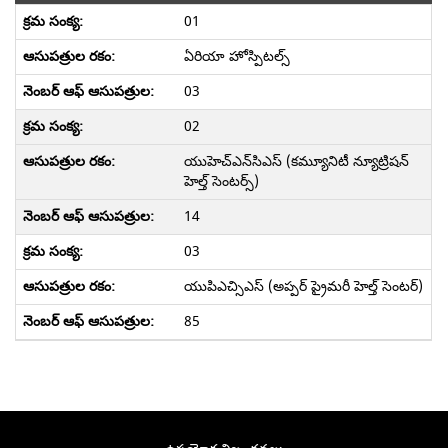
01
ఏరియా హోస్పిటల్స్
03
02
యుహెచ్‌ఎన్‌సి‌ఎస్ (కమ్యూనిటీ న్యూట్రిషన్
హెల్త్ సెంటర్స్)
14
03
యుపిఎచ్సి‌ఎస్ (అప్పర్ ప్రైమరీ హెల్త్ సెంటర్)
85