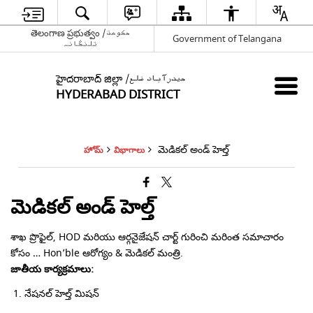
తెలంగాణ ప్రభుత్వం /حکومت
Government of Telangana
تلنگانہ
హైదరాబాద్ జిల్లా /حیدرآباد ضلع
HYDERABAD DISTRICT
మెడికల్ అండ్ హెల్త్
హోమ్
విభాగాలు
మెడికల్ అండ్ హెల్త్
శాఖ ప్రొఫైల్, HOD మరియు ఆర్గనైజేషన్ చార్ట్ గురించి మరింత సమాచారం
కోసం … Hon’ble ఆరోగ్యం & మెడికల్ మంత్రి.
జాతీయ కార్యక్రమాలు:
నేషనల్ హెల్త్ మిషన్