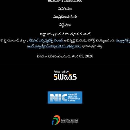
ఉపయోగ నిబంధనలు
సహాయం
సంప్రదించుటకు
విశ్లేషణ
జిల్లా యంత్రాంగంకి సొంతమైన కంటెంట్
© హైదరాబాద్ జిల్లా ,
నేషనల్ ఇన్ఫర్మేటిక్స్ సెంటర్
అభివృద్ధి మరియు హోస్ట్ చెయ్యబడింది,
ఎలక్ట్రానిక్స్
అండ్ ఇన్ఫర్మేషన్ టెక్నాలజీ మంత్రిత్వ శాఖ
, భారత ప్రభుత్వం
చివరిగా నవీకరించబడింది:
Aug 05, 2026